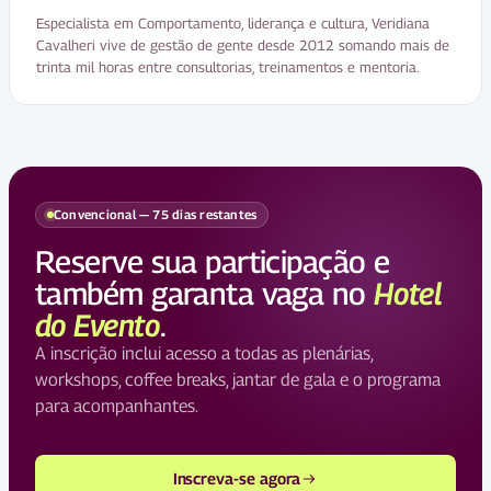
Especialista em Comportamento, liderança e cultura, Veridiana
Cavalheri vive de gestão de gente desde 2012 somando mais de
trinta mil horas entre consultorias, treinamentos e mentoria.
Convencional — 75 dias restantes
Reserve sua participação e
também garanta vaga no
Hotel
do Evento
.
A inscrição inclui acesso a todas as plenárias,
workshops, coffee breaks, jantar de gala e o programa
para acompanhantes.
Inscreva-se agora