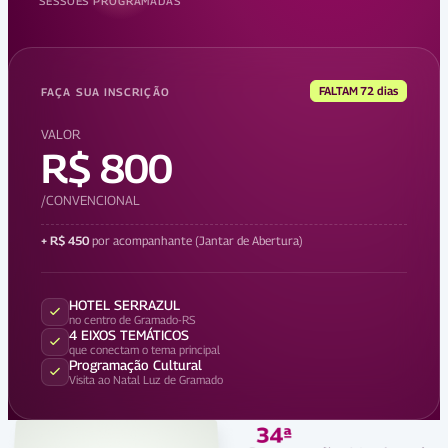
SESSÕES PROGRAMADAS
FALTAM 72 dias
FAÇA SUA INSCRIÇÃO
VALOR
R$ 800
/CONVENCIONAL
+
R$ 450
por acompanhante
(Jantar de Abertura)
HOTEL SERRAZUL
no centro de Gramado-RS
4 EIXOS TEMÁTICOS
que conectam o tema principal
Programação Cultural
Visita ao Natal Luz de Gramado